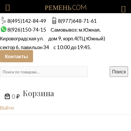
РЕМЕНЬ.COM
8(495)142-84-49
8(977)648-71-61
8(926)150-74-15
Самовывоз: м.Южная,
Кировоградская ул.
дом 9, корп.4(ТЦ Южный)
сектор 6, павильон 34
с 10:00 до 19:45.
Контакты
Искать:
Поиск
Корзина
0 ₽
Войти