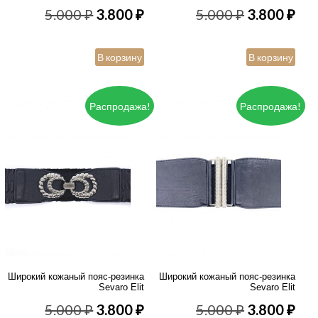
Первоначальная
Текущая
Первонача
Те
5.000
₽
3.800
₽
5.000
₽
3.800
₽
цена
цена:
цена
цен
В корзину
В корзину
составляла
3.800 ₽.
составлял
3.8
5.000 ₽.
5.000 ₽.
Распродажа!
Распродажа!
Широкий кожаный пояс-резинка
Широкий кожаный пояс-резинка
Sevaro Elit
Sevaro Elit
Первоначальная
Текущая
Первонача
Те
5.000
₽
3.800
₽
5.000
₽
3.800
₽