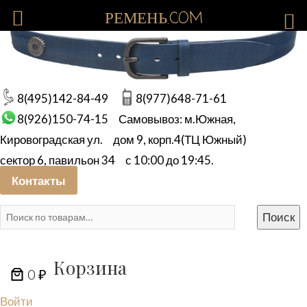
РЕМЕНЬ.COM
8(495)142-84-49
8(977)648-71-61
8(926)150-74-15
Самовывоз: м.Южная,
Кировоградская ул.
дом 9, корп.4(ТЦ Южный)
сектор 6, павильон 34
с 10:00 до 19:45.
Контакты
Искать:
Поиск
Корзина
0 ₽
Войти