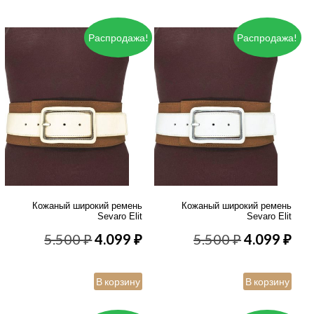
3.600 ₽.
3.600 ₽.
Распродажа!
Распродажа!
Кожаный широкий ремень
Кожаный широкий ремень
Sevaro Elit
Sevaro Elit
Первоначальная
Текущая
Первонача
Те
5.500
₽
4.099
₽
5.500
₽
4.099
₽
цена
цена:
цена
цен
В корзину
В корзину
составляла
4.099 ₽.
составлял
4.0
5.500 ₽.
5.500 ₽.