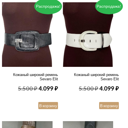
Распродажа!
Распродажа!
Кожаный широкий ремень
Кожаный широкий ремень
Sevaro Elit
Sevaro Elit
Первоначальная
Текущая
Первонача
Те
5.500
₽
4.099
₽
5.500
₽
4.099
₽
цена
цена:
цена
цен
В корзину
В корзину
составляла
4.099 ₽.
составлял
4.0
5.500 ₽.
5.500 ₽.