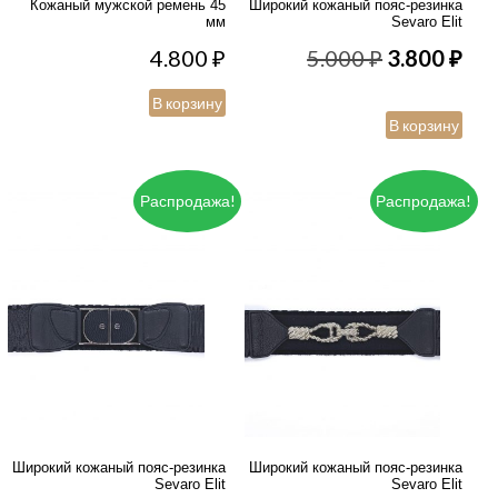
Кожаный мужской ремень 45
Широкий кожаный пояс-резинка
мм
Sevaro Elit
Первонача
Те
4.800
₽
5.000
₽
3.800
₽
цена
цен
В корзину
В корзину
составлял
3.8
5.000 ₽.
Распродажа!
Распродажа!
Широкий кожаный пояс-резинка
Широкий кожаный пояс-резинка
Sevaro Elit
Sevaro Elit