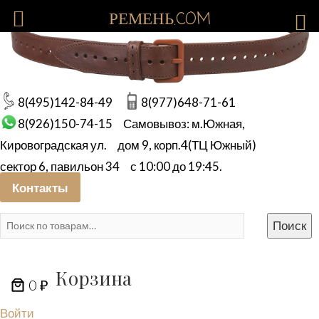
РЕМЕНЬ.COM
8(495)142-84-49
8(977)648-71-61
8(926)150-74-15
Самовывоз: м.Южная,
Кировоградская ул.
дом 9, корп.4(ТЦ Южный)
сектор 6, павильон 34
с 10:00 до 19:45.
Контакты
Искать:
Поиск
Корзина
0 ₽
Войти