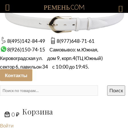
РЕМЕНЬ.COM
8(495)142-84-49
8(977)648-71-61
8(926)150-74-15
Самовывоз: м.Южная,
Кировоградская ул.
дом 9, корп.4(ТЦ Южный)
сектор 6, павильон 34
с 10:00 до 19:45.
Контакты
Искать:
Поиск
Корзина
0 ₽
Войти