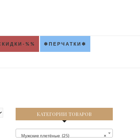
Ц
СКИДКИ-%%
❄ПЕРЧАТКИ❄
КАТЕГОРИИ ТОВАРОВ
Мужские плетёные (25)
×