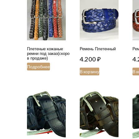
Плетеные кожаные
Ремень Плетенный
Ре
ремни под заказ(скоро
4.200
₽
4
в продаже)
Подробнее
В корзину
В к