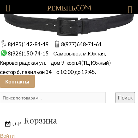
РЕМЕНЬ.COM
8(495)142-84-49
8(977)648-71-61
8(926)150-74-15
Самовывоз: м.Южная,
Кировоградская ул.
дом 9, корп.4(ТЦ Южный)
сектор 6, павильон 34
с 10:00 до 19:45.
Контакты
Искать:
Поиск
Корзина
0 ₽
Войти