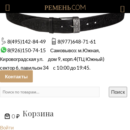
РЕМЕНЬ.COM
8(495)142-84-49
8(977)648-71-61
8(926)150-74-15
Самовывоз: м.Южная,
Кировоградская ул.
дом 9, корп.4(ТЦ Южный)
сектор 6, павильон 34
с 10:00 до 19:45.
Контакты
Искать:
Поиск
Корзина
0 ₽
Войти