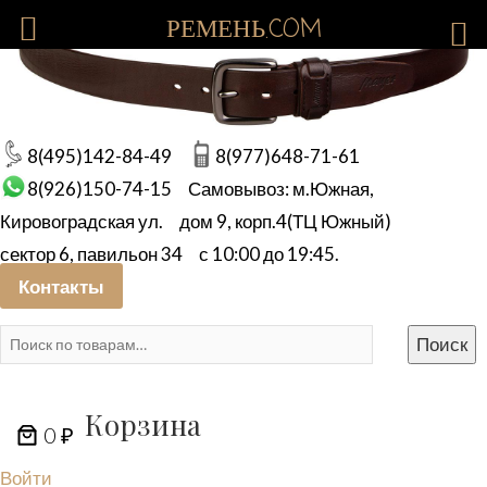
РЕМЕНЬ.COM
8(495)142-84-49
8(977)648-71-61
8(926)150-74-15
Самовывоз: м.Южная,
Кировоградская ул.
дом 9, корп.4(ТЦ Южный)
сектор 6, павильон 34
с 10:00 до 19:45.
Контакты
Искать:
Поиск
Корзина
0 ₽
Войти