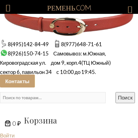
РЕМЕНЬ.COM
8(495)142-84-49
8(977)648-71-61
8(926)150-74-15
Самовывоз: м.Южная,
Кировоградская ул.
дом 9, корп.4(ТЦ Южный)
сектор 6, павильон 34
с 10:00 до 19:45.
Контакты
Искать:
Поиск
Корзина
0 ₽
Войти