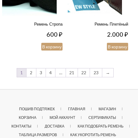
Ремень Стропа
Ремень Плетёный
600
₽
2.000
₽
В корзину
В корзину
1
2
3
4
…
21
22
23
→
ПОШИВ ПОДТЯЖЕК
ГЛАВНАЯ
МАГАЗИН
КОРЗИНА
МОЙ АККАУНТ
СЕРТИФИКАТЫ
КОНТАКТЫ
ДОСТАВКА
КАК ПОДОБРАТЬ РЕМЕНЬ
ТАБЛИЦА РАЗМЕРОВ
КАК УКОРОТИТЬ РЕМЕНЬ