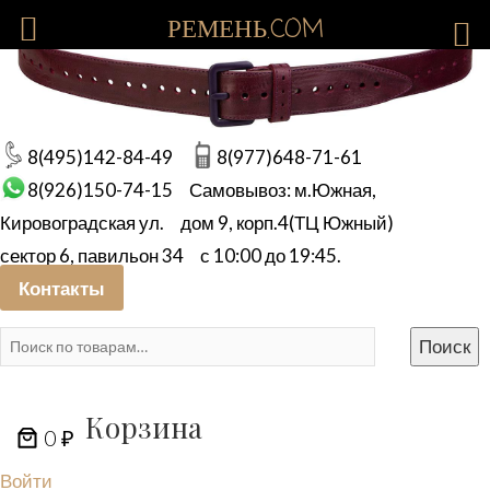
РЕМЕНЬ.COM
8(495)142-84-49
8(977)648-71-61
8(926)150-74-15
Самовывоз: м.Южная,
Кировоградская ул.
дом 9, корп.4(ТЦ Южный)
сектор 6, павильон 34
с 10:00 до 19:45.
Контакты
Искать:
Поиск
Корзина
0 ₽
Войти