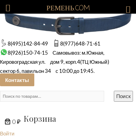
РЕМЕНЬ.COM
8(495)142-84-49
8(977)648-71-61
8(926)150-74-15
Самовывоз: м.Южная,
Кировоградская ул.
дом 9, корп.4(ТЦ Южный)
сектор 6, павильон 34
с 10:00 до 19:45.
Контакты
Искать:
Поиск
Корзина
0 ₽
Войти