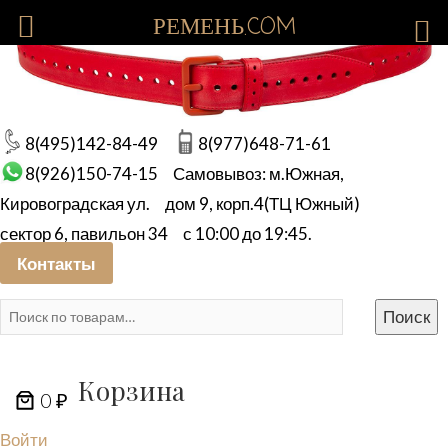
РЕМЕНЬ.COM
8(495)142-84-49
8(977)648-71-61
8(926)150-74-15
Самовывоз: м.Южная,
Кировоградская ул.
дом 9, корп.4(ТЦ Южный)
сектор 6, павильон 34
с 10:00 до 19:45.
Контакты
Искать:
Поиск
Корзина
0 ₽
Войти