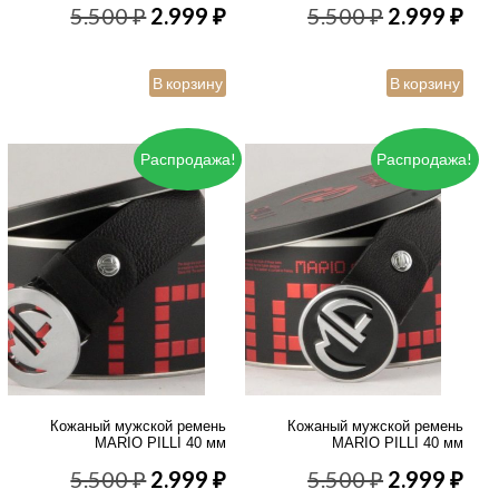
Первоначальная
Текущая
Первонача
Те
5.500
₽
2.999
₽
5.500
₽
2.999
₽
цена
цена:
цена
цен
В корзину
В корзину
составляла
2.999 ₽.
составлял
2.9
5.500 ₽.
5.500 ₽.
Распродажа!
Распродажа!
Кожаный мужской ремень
Кожаный мужской ремень
MARIO PILLI 40 мм
MARIO PILLI 40 мм
Первоначальная
Текущая
Первонача
Те
5.500
₽
2.999
₽
5.500
₽
2.999
₽