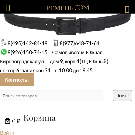
РЕМЕНЬ.COM
8(495)142-84-49
8(977)648-71-61
8(926)150-74-15
Самовывоз: м.Южная,
Кировоградская ул.
дом 9, корп.4(ТЦ Южный)
сектор 6, павильон 34
с 10:00 до 19:45.
Контакты
Искать:
Поиск
Корзина
0 ₽
Войти