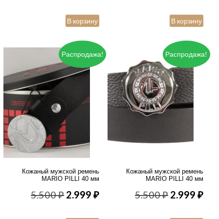
цена
цена:
цена
цен
В корзину
В корзину
составляла
2.999 ₽.
составлял
2.9
5.500 ₽.
5.500 ₽.
Распродажа!
Распродажа!
Кожаный мужской ремень
Кожаный мужской ремень
MARIO PILLI 40 мм
MARIO PILLI 40 мм
Первоначальная
Текущая
Первонача
Те
5.500
₽
2.999
₽
5.500
₽
2.999
₽
цена
цена:
цена
цен