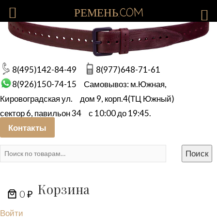
РЕМЕНЬ.COM
8(495)142-84-49
8(977)648-71-61
8(926)150-74-15
Самовывоз: м.Южная,
Кировоградская ул.
дом 9, корп.4(ТЦ Южный)
сектор 6, павильон 34
с 10:00 до 19:45.
Контакты
Искать:
Поиск
Корзина
0 ₽
Войти