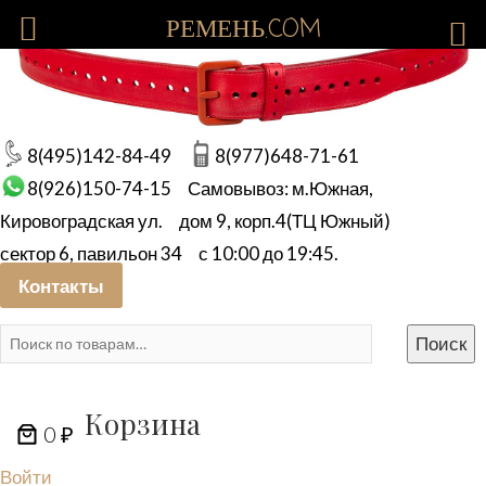
РЕМЕНЬ.COM
8(495)142-84-49
8(977)648-71-61
8(926)150-74-15
Самовывоз: м.Южная,
Кировоградская ул.
дом 9, корп.4(ТЦ Южный)
сектор 6, павильон 34
с 10:00 до 19:45.
Контакты
Искать:
Поиск
Корзина
0 ₽
Войти