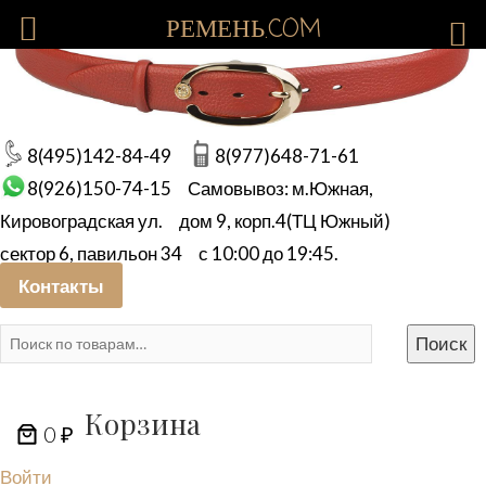
РЕМЕНЬ.COM
8(495)142-84-49
8(977)648-71-61
8(926)150-74-15
Самовывоз: м.Южная,
Кировоградская ул.
дом 9, корп.4(ТЦ Южный)
сектор 6, павильон 34
с 10:00 до 19:45.
Контакты
Искать:
Поиск
Корзина
0 ₽
Войти