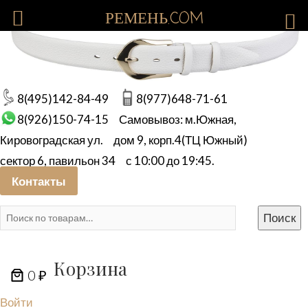
РЕМЕНЬ.COM
8(495)142-84-49
8(977)648-71-61
8(926)150-74-15
Самовывоз: м.Южная,
Кировоградская ул.
дом 9, корп.4(ТЦ Южный)
сектор 6, павильон 34
с 10:00 до 19:45.
Контакты
Искать:
Поиск
Корзина
0 ₽
Войти