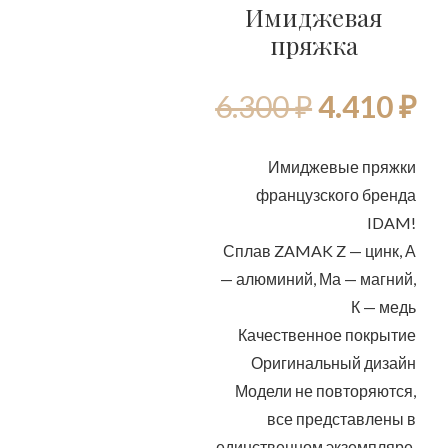
Имиджевая
пряжка
Первона
Т
6.300
₽
4.410
₽
цена
це
Имиджевые пряжки
французского бренда
составля
4.
IDAM!
Сплав ZAMAK Z — цинк, А
6.300 ₽.
— алюминий, Ма — магний,
К — медь
Качественное покрытие
Оригинальный дизайн
Модели не повторяются,
все представлены в
единственном экземпляре,