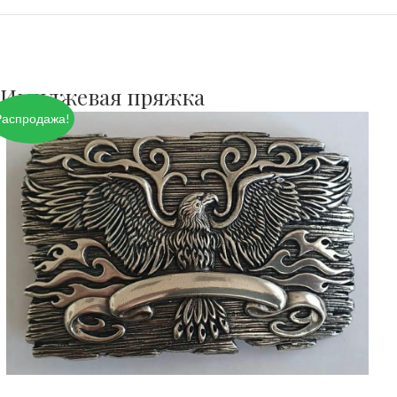
Имиджевая пряжка
Распродажа!