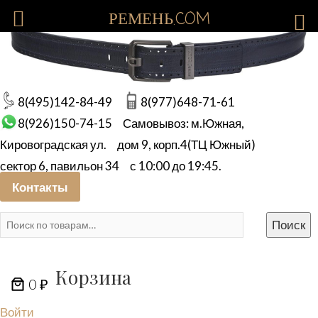
РЕМЕНЬ.COM
8(495)142-84-49
8(977)648-71-61
8(926)150-74-15
Самовывоз: м.Южная,
Кировоградская ул.
дом 9, корп.4(ТЦ Южный)
сектор 6, павильон 34
с 10:00 до 19:45.
Контакты
Искать:
Поиск
Корзина
0 ₽
Войти