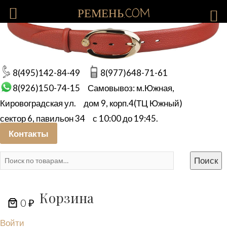
РЕМЕНЬ.COM
8(495)142-84-49
8(977)648-71-61
8(926)150-74-15
Самовывоз: м.Южная,
Кировоградская ул.
дом 9, корп.4(ТЦ Южный)
сектор 6, павильон 34
с 10:00 до 19:45.
Контакты
Искать:
Поиск
Корзина
0 ₽
Войти